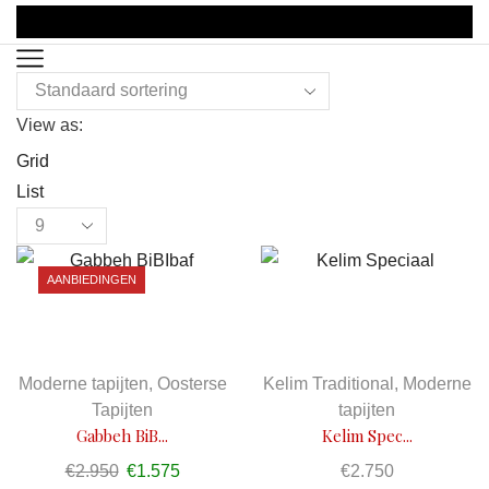
View as:
Grid
List
Products
per
AANBIEDINGEN
page
Moderne tapijten
,
Oosterse
Kelim Traditional
,
Moderne
Tapijten
tapijten
Gabbeh BiB...
Kelim Spec...
€
2.950
Oorspronkelijke
€
1.575
Huidige
€
2.750