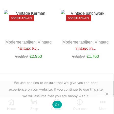
prijs
prijs
was:
is:
€2.950.
€1.575.
AANBIEDINGEN
AANBIEDINGEN
Moderne tapijten
,
Vintaag
Moderne tapijten
,
Vintaag
Vintage Ke...
Vintage Pa...
€
5.650
Oorspronkelijke
€
2.950
Huidige
€
3.150
Oorspronkelijk
€
1.760
Huidige
prijs
prijs
prijs
prijs
was:
is:
was:
is:
€5.650.
€2.950.
€3.150.
€1.760.
We use cookies to ensure that we give you the best
experience on our website. If you continue to use this site
we will assume that you are happy with it.
Ok
Home
Shop
Contact
Over ons
More