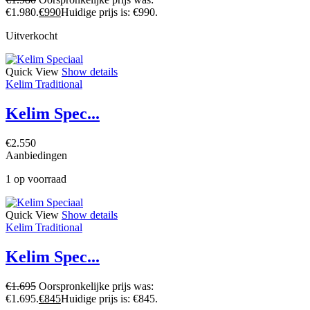
€1.980.
€
990
Huidige prijs is: €990.
Uitverkocht
Quick View
Show details
Kelim Traditional
Kelim Spec...
€
2.550
Aanbiedingen
1 op voorraad
Quick View
Show details
Kelim Traditional
Kelim Spec...
€
1.695
Oorspronkelijke prijs was:
€1.695.
€
845
Huidige prijs is: €845.