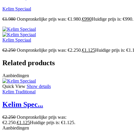
Kelim Speciaal
€
1.980
Oorspronkelijke prijs was: €1.980.
€
990
Huidige prijs is: €990.
Kelim Speciaal
€
2.250
Oorspronkelijke prijs was: €2.250.
€
1.125
Huidige prijs is: €1.
Related products
Aanbiedingen
Quick View
Show details
Kelim Traditional
Kelim Spec...
€
2.250
Oorspronkelijke prijs was:
€2.250.
€
1.125
Huidige prijs is: €1.125.
Aanbiedingen