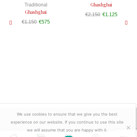
Ghashghai
Traditional
Ghashghai
€
2.150
Oorspronkelijke
€
1.125
Huidige
€
1.150
Oorspronkelijke
€
575
Huidige
prijs
prijs
prijs
prijs
was:
is:
was:
is:
€2.150.
€1.125.
€1.150.
€575.
We use cookies to ensure that we give you the best
experience on our website. If you continue to use this site
we will assume that you are happy with it.