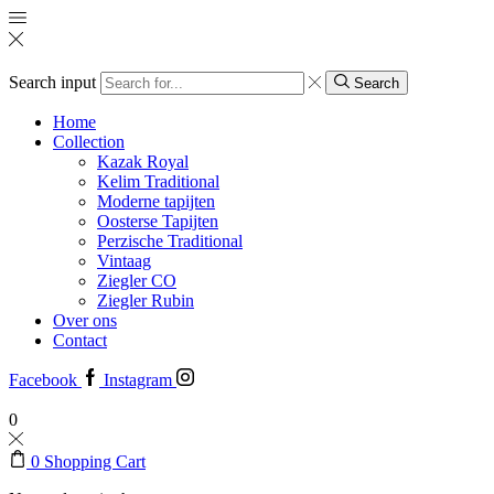
Search input
Search
Home
Collection
Kazak Royal
Kelim Traditional
Moderne tapijten
Oosterse Tapijten
Perzische Traditional
Vintaag
Ziegler CO
Ziegler Rubin
Over ons
Contact
Facebook
Instagram
0
0
Shopping Cart